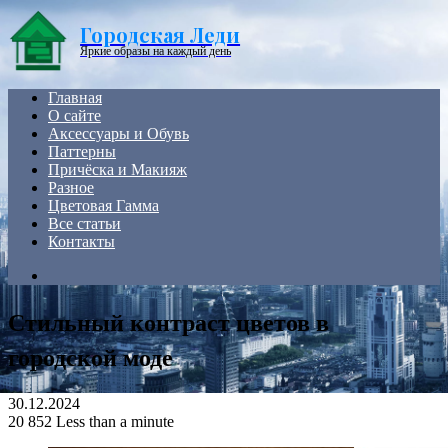
Menu
Городская Леди
Яркие образы на каждый день
Главная
О сайте
Аксессуары и Обувь
Паттерны
Причёска и Макияж
Разное
Цветовая Гамма
Все статьи
Контакты
Search
for
Стильный контраст цветов в
городской моде
30.12.2024
20
852
Less than a minute