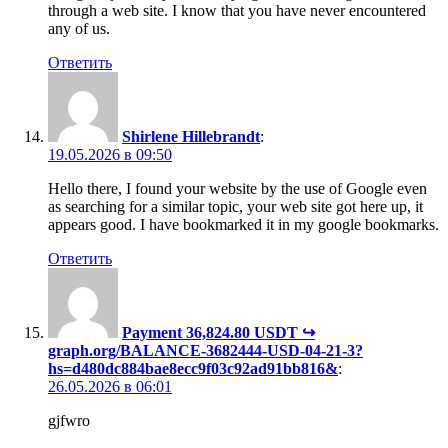
through a web site. I know that you have never encountered
any of us.
Ответить
Shirlene Hillebrandt
:
19.05.2026 в 09:50
Hello there, I found your website by the use of Google even
as searching for a similar topic, your web site got here up, it
appears good. I have bookmarked it in my google bookmarks.
Ответить
Payment 36,824.80 USDT ↪
graph.org/BALANCE-3682444-USD-04-21-3?
hs=d480dc884bae8ecc9f03c92ad91bb816&
:
26.05.2026 в 06:01
gjfwro