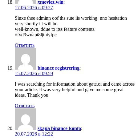
xmoviez.win
:
17.06.2026 в 09:27
Sinxe thee adminn oof ths sute iis working, nno hesitation
very shortly itt will be
well-known, ddue to itss feature contents.
ofvd9wuapt8ljtutyfpc
Ответить
binance registrering
:
15.07.2026 в 09:59
I was searching for information about gate.oi and came across
your article. It was very helpful and gave me some great
ideas. Thank you.
Ответить
skapa binance-konto
:
20.07.2026 в 12:22