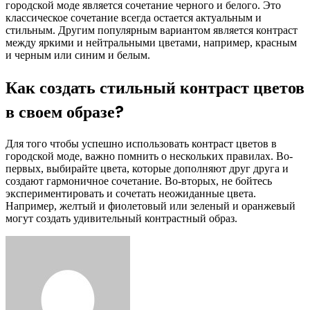
городской моде является сочетание черного и белого. Это
классическое сочетание всегда остается актуальным и
стильным. Другим популярным вариантом является контраст
между яркими и нейтральными цветами, например, красным
и черным или синим и белым.
Как создать стильный контраст цветов
в своем образе?
Для того чтобы успешно использовать контраст цветов в
городской моде, важно помнить о нескольких правилах. Во-
первых, выбирайте цвета, которые дополняют друг друга и
создают гармоничное сочетание. Во-вторых, не бойтесь
экспериментировать и сочетать неожиданные цвета.
Например, желтый и фиолетовый или зеленый и оранжевый
могут создать удивительный контрастный образ.
Facebook
Twitter
LinkedIn
Tumblr
Pinterest
Reddit
VKontakte
Odnoklassniki
Skype
WhatsApp
Telegram
Viber
Share
Print
via
Email