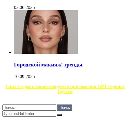
02.06.2025
Городской макияж: тренды
10.09.2025
Facebook
Twitter
WhatsApp
Telegram
Сайт создан и монетизируется при помощи GPT сервиса
Ggl2.ru
Close
Найти:
Close
Search
for