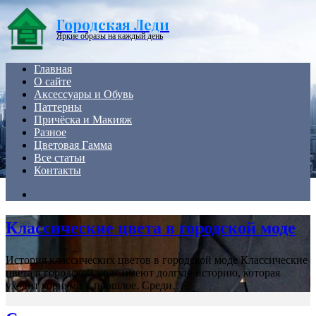
Menu
Городская Леди
Яркие образы на каждый день
Главная
О сайте
Аксессуары и Обувь
Паттерны
Причёска и Макияж
Разное
Цветовая Гамма
Все статьи
Контакты
Search
for
Классические цвета в городской моде
История классических цветов в городской моде Классические
цвета в городской моде имеют долгую историю, которая
уходит корнями в прошлое. Среди…