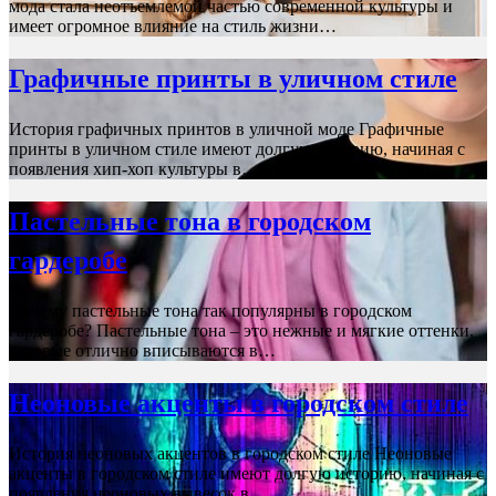
мода стала неотъемлемой частью современной культуры и
имеет огромное влияние на стиль жизни…
Графичные принты в уличном стиле
История графичных принтов в уличной моде Графичные
принты в уличном стиле имеют долгую историю, начиная с
появления хип-хоп культуры в…
Пастельные тона в городском
гардеробе
Почему пастельные тона так популярны в городском
гардеробе? Пастельные тона – это нежные и мягкие оттенки,
которые отлично вписываются в…
Неоновые акценты в городском стиле
История неоновых акцентов в городском стиле Неоновые
акценты в городском стиле имеют долгую историю, начиная с
появления неоновых вывесок в…