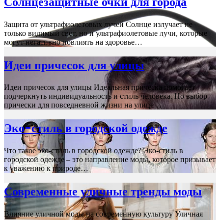
Солнцезащитные очки для города
Защита от ультрафиолетовых лучей Солнце излучает не
только видимый свет, но и ультрафиолетовые лучи, которые
могут негативно повлиять на здоровье…
Идеи причесок для улицы
Идеи причесок для улицы Идеальная прическа помогает
подчеркнуть индивидуальность и стиль человека. Но выбор
прически для повседневной жизни на улице…
Эко-стиль в городской одежде
Что такое эко-стиль в городской одежде? Эко-стиль в
городской одежде – это направление моды, которое призывает
к уважению к природе…
Современные уличные тренды моды
Влияние уличной моды на современную культуру Уличная