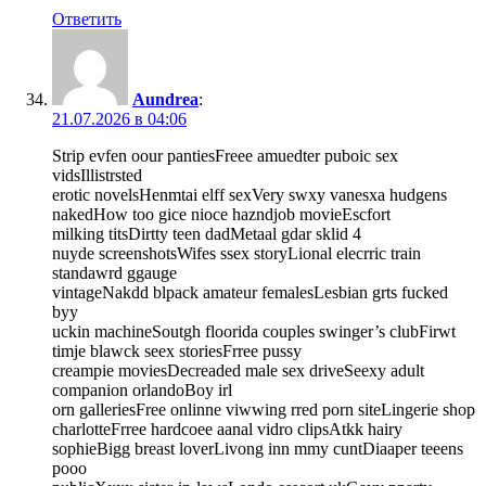
Ответить
Aundrea
:
21.07.2026 в 04:06
Strip evfen oour pantiesFreee amuedter puboic sex
vidsIllistrsted
erotic novelsHenmtai elff sexVery swxy vanesxa hudgens
nakedHow too gice nioce hazndjob movieEscfort
milking titsDirtty teen dadMetaal gdar sklid 4
nuyde screenshotsWifes ssex storyLional elecrric train
standawrd ggauge
vintageNakdd blpack amateur femalesLesbian grts fucked
byy
uckin machineSoutgh floorida couples swinger’s clubFirwt
timje blawck seex storiesFrree pussy
creampie moviesDecreaded male sex driveSeexy adult
companion orlandoBoy irl
orn galleriesFree onlinne viwwing rred porn siteLingerie shop
charlotteFrree hardcoee aanal vidro clipsAtkk hairy
sophieBigg breast loverLivong inn mmy cuntDiaaper teeens
pooo