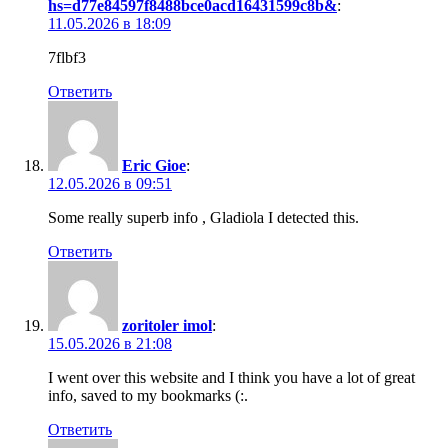
hs=d77e84597f8488bce0acd16431599c8b&
:
11.05.2026 в 18:09
7flbf3
Ответить
Eric Gioe
:
12.05.2026 в 09:51
Some really superb info , Gladiola I detected this.
Ответить
zoritoler imol
:
15.05.2026 в 21:08
I went over this website and I think you have a lot of great
info, saved to my bookmarks (:.
Ответить