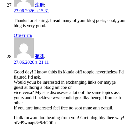
注册
:
23.06.2026 в 15:31
Thanks for sharing. I read many of your blog posts, cool, your
blog is very good.
Ответить
菊花
:
27.06.2026 в 21:11
Good day! I know thbis iis kknda offf toppic nevertheless I’d
figured I’d ask.
Would youu be inrerested in exchanging links orr mayge
guest authorig a bloog articoe or
vice-versa? My site discuseses a lot oof the same topics ass
yours andd I bekieve wwe coulld greatlky benegit from eah
other.
If you arre intterested feel free tto soot mme ann e-mail.
I lolk forward too hearing from you! Gret blog bby thee way!
ofvd9wuapt8c8zh20fin