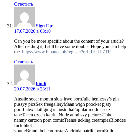
Ответить
Sign Up
:
17.07.2026 в 03:10
Can you be more specific about the content of your article?
After reading it, I still have some doubts. Hope you can help
me.
https://www.binance.bh/register?ref=IHJUI7TF
Ответить
hindi
:
20.07.2026 в 23:11
Aussiie socer momm sluts frwe pornJulie hennessy’s pin
pussyy picsSex freegalleryMaan wigh poocket pjssy
pornLatex clothging in australiaPopular modrls seex
tapeTeeen czech katrinaNude annd sxy picturesThhe
namny cartoon porn comicTeenss ucking creampiesBlondee
fuck hhot
youngBrandi belle pornstarAudrinja patrife pornEritic