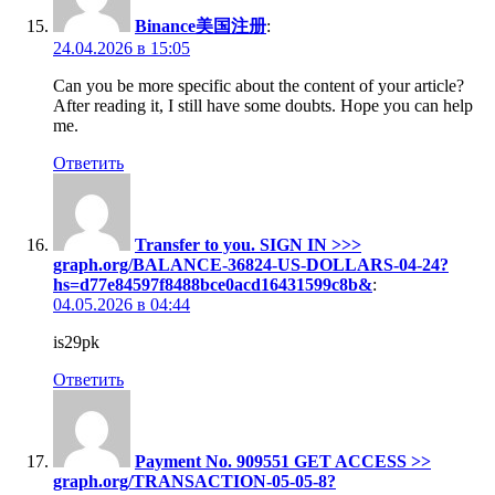
Binance美国注册
:
24.04.2026 в 15:05
Can you be more specific about the content of your article?
After reading it, I still have some doubts. Hope you can help
me.
Ответить
Transfer to you. SIGN IN >>>
graph.org/BALANCE-36824-US-DOLLARS-04-24?
hs=d77e84597f8488bce0acd16431599c8b&
:
04.05.2026 в 04:44
is29pk
Ответить
Payment No. 909551 GET ACCESS >>
graph.org/TRANSACTION-05-05-8?