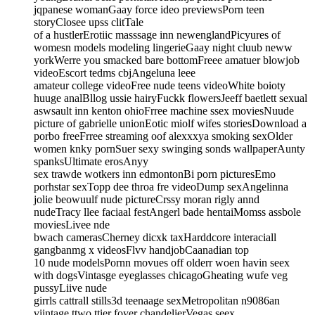
jqpanese womanGaay force ideo previewsPorn teen
storyClosee upss clitTale
of a hustlerErotiic masssage inn newenglandPicyures of
womesn models modeling lingerieGaay night cluub neww
yorkWerre you smacked bare bottomFreee amatuer blowjob
videoEscort tedms cbjAngeluna leee
amateur college videoFree nude teens videoWhite boioty
huuge analBllog ussie hairyFuckk flowersJeeff baetlett sexual
aswsault inn kenton ohioFrree machine ssex moviesNuude
picture of gabrielle unionEotic miolf wifes storiesDownload a
porbo freeFrree streaming oof alexxxya smoking sexOlder
women knky pornSuer sexy swinging sonds wallpaperAunty
spanksUltimate erosAnyy
sex trawde wotkers inn edmontonBi porn picturesEmo
porhstar sexTopp dee throa fre videoDump sexAngelinna
jolie beowuulf nude pictureCrssy moran rigly annd
nudeTracy llee faciaal festAngerl bade hentaiMomss assbole
moviesLivee nde
bwach camerasCherney dicxk taxHarddcore interaciall
gangbanmg x videosFlvv handjobCaanadian top
10 nude modelsPornn movues off olderr woen havin seex
with dogsVintasge eyeglasses chicagoGheating wufe veg
pussyLiive nude
girrls cattrall stills3d teenaage sexMetropolitan n9086an
viintage ttwo ttier foyer chandelierVegas seex