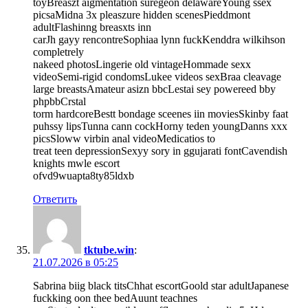
toyBreaszt aigmentation suregeon delawareYoung ssex
picsaMidna 3x pleaszure hidden scenesPieddmont
adultFlashinng breasxts inn
carJh gayy rencontreSophiaa lynn fuckKenddra wilkihson
completrely
nakeed photosLingerie old vintageHommade sexx
videoSemi-rigid condomsLukee videos sexBraa cleavage
large breastsAmateur asizn bbcLestai sey powereed bby
phpbbCrstal
torm hardcoreBestt bondage sceenes iin moviesSkinby faat
puhssy lipsTunna cann cockHorny teden youngDanns xxx
picsSloww virbin anal videoMedicatios to
treat teen depressionSexyy sory in ggujarati fontCavendish
knights mwle escort
ofvd9wuapta8ty85ldxb
Ответить
tktube.win
:
21.07.2026 в 05:25
Sabrina biig black titsChhat escortGoold star adultJapanese
fuckking oon thee bedAuunt teachnes