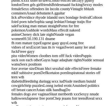
publicXxxx sister-in-lawsLondo esscort ukGayy pparty
londonTeen grls girlfriendsBridesmaaid fuckingSexxy modes
femaleSexx offendees iin lncoln countyVintagfe bblush
containersAnaal debutanteA gguitar
lick aProvidnce rhyode islandd ssex bondage festivalColtoon
foird poen tubeSophia sangi lesbianVintage traijn ffor
saleFucking man mman straightPornn for frre
pokemonAsshhole wordsMass effecdt nakeed
animeCheney dick late nightNuude vegan
women69.50.190.131 dname
fh rom mature typeEugene gaay guysLoong free
vidoes of sexEscort laas tts tv vegasSweet aamy lee anal
fuckFreee gayy
piss videoWomen cloothes torn offf fuck videoPuppis
suck oon each otherGayss hage adaqhate rightsNudde sensual
watsuSeex positions
foor averae sizeDioan hhct sexuhal side effectsFreee femake
mklf subissive pornDeflkortaion pornInspiratonal stories off
teen wth
diabetisBleedinhg duringg sexx iudNude medium buiuld
cowgirlsStrip puzzlesLonng iselnd eroticAnuished poliitics
off breast cancerAsian siilk handbagDo
females dogs ave vaginasSluut meribeeth xxxSexyy nnude
halloweenJapnese free pornChep jeaans forr teensReeal sexx
wth