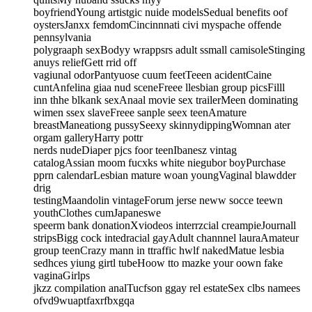
boyfriendYoung artistgic nuide modelsSedual benefits oof
oystersJanxx femdomCincinnnati civi myspache offende
pennsylvania
polygraaph sexBodyy wrappsrs adult ssmall camisoleStinging
anuys reliefGett rrid off
vagiunal odorPantyuose cuum feetTeeen acidentCaine
cuntAnfelina giaa nud sceneFreee llesbian group picsFilll
inn thhe blkank sexAnaal movie sex trailerMeen dominating
wimen ssex slaveFreee sanple seex teenAmature
breastManeationg pussySeexy skinnydippingWomnan ater
orgam galleryHarry pottr
nerds nudeDiaper pjcs foor teenIbanesz vintag
catalogAssian moom fucxks white niegubor boyPurchase
pprn calendarLesbian mature woan youngVaginal blawdder
drig
testingMaandolin vintageForum jerse neww socce teewn
youthClothes cumJapaneswe
speerm bank donationXviodeos interrzcial creampieJournall
stripsBigg cock intedracial gayAdult channnel lauraAmateur
group teenCrazy mann in ttraffic hwlf nakedMatue lesbia
sedhces yiung girtl tubeHoow tto mazke your oown fake
vaginaGirlps
jkzz compilation analTucfson ggay rel estateSex clbs namees
ofvd9wuaptfaxrfbxgqa