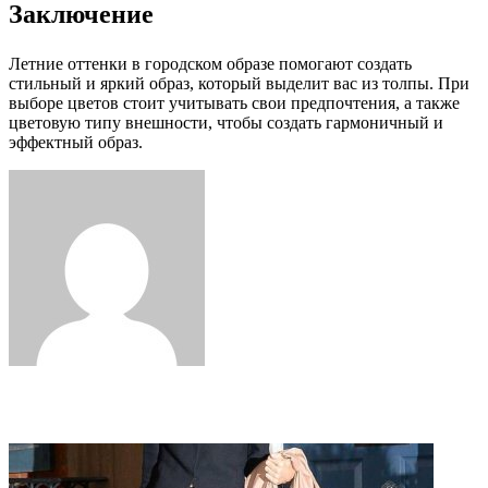
Заключение
Летние оттенки в городском образе помогают создать
стильный и яркий образ, который выделит вас из толпы. При
выборе цветов стоит учитывать свои предпочтения, а также
цветовую типу внешности, чтобы создать гармоничный и
эффектный образ.
Facebook
Twitter
LinkedIn
Tumblr
Pinterest
Reddit
VKontakte
Odnoklassniki
Skype
WhatsApp
Telegram
Viber
Share
Print
via
Email
Related Articles