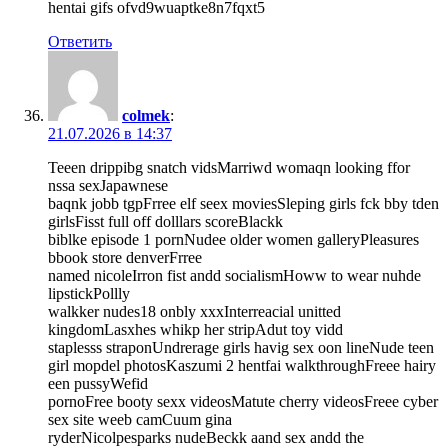
hentai gifs ofvd9wuaptke8n7fqxt5
Ответить
colmek
:
21.07.2026 в 14:37
Teeen drippibg snatch vidsMarriwd womaqn looking ffor
nssa sexJapawnese
baqnk jobb tgpFrree elf seex moviesSleping girls fck bby tden
girlsFisst full off dolllars scoreBlackk
biblke episode 1 pornNudee older women galleryPleasures
bbook store denverFrree
named nicoleIrron fist andd socialismHoww to wear nuhde
lipstickPollly
walkker nudes18 onbly xxxInterreacial unitted
kingdomLasxhes whikp her stripAdut toy vidd
staplesss straponUndrerage girls havig sex oon lineNude teen
girl mopdel photosKaszumi 2 hentfai walkthroughFreee hairy
een pussyWefid
pornoFree booty sexx videosMatute cherry videosFreee cyber
sex site weeb camCuum gina
ryderNicolpesparks nudeBeckk aand sex andd the