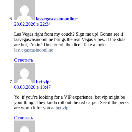
lasvegascasinoonline
:
28.02.2026 в 22:34
Las Vegas right from my couch? Sign me up! Gonna see if
lasvegascasinoonline brings the real Vegas vibes. If the slots
are hot, I’m in! Time to roll the dice! Take a look:
lasvegascasinoonline
Ответить
bet vip
:
08.03.2026 в 13:47
Yo, if you’re looking for a VIP experience, bet vip might be
your thing. They kinda roll out the red carpet. See if the perks
are worth it for you at
bet vip
.
Ответить