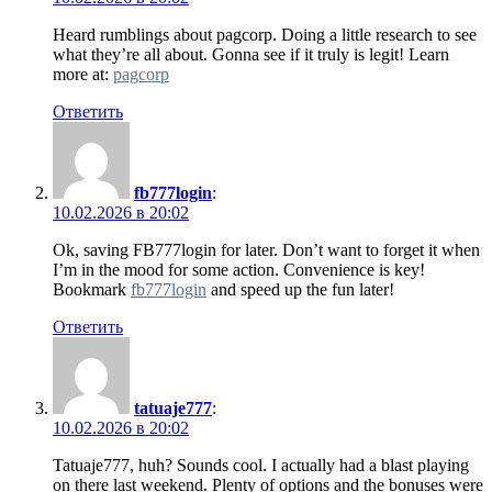
Heard rumblings about pagcorp. Doing a little research to see
what they’re all about. Gonna see if it truly is legit! Learn
more at:
pagcorp
Ответить
fb777login
:
10.02.2026 в 20:02
Ok, saving FB777login for later. Don’t want to forget it when
I’m in the mood for some action. Convenience is key!
Bookmark
fb777login
and speed up the fun later!
Ответить
tatuaje777
:
10.02.2026 в 20:02
Tatuaje777, huh? Sounds cool. I actually had a blast playing
on there last weekend. Plenty of options and the bonuses were