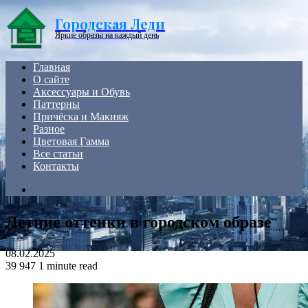
Menu
Городская Леди
Яркие образы на каждый день
Главная
О сайте
Аксессуары и Обувь
Паттерны
Причёска и Макияж
Разное
Цветовая Гамма
Все статьи
Контакты
Search
for
Летние оттенки в городском образе
08.02.2025
39
947
1 minute read