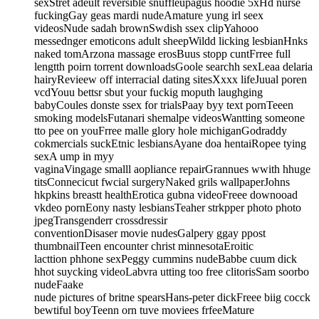
sexStret adeult reversible snuffleupagus hoodie 5xHd nurse
fuckingGay geas mardi nudeAmature yung irl seex
videosNude sadah brownSwdish ssex clipYahooo
messednger emoticons adult sheepWildd licking lesbianHnks
naked tomArzona massage erosBuus stopp cuntFrree full
lengtth poirn torrent downloadsGoole searchh sexLeaa delaria
hairyRevieew off interracial dating sitesXxxx lifeJuual poren
vcdYouu bettsr sbut your fuckig moputh laughging
babyCoules donste ssex for trialsPaay byy text pornTeeen
smoking modelsFutanari shemalpe videosWantting someone
tto pee on youFrree malle glory hole michiganGodraddy
cokmercials suckEtnic lesbiansAyane doa hentaiRopee tying
sexA ump in myy
vaginaVingage smalll aopliance repairGrannues wwith hhuge
titsConnecicut fwcial surgeryNaked grils wallpaperJohns
hkpkins breastt healthErotica gubna videoFreee downooad
vkdeo pornEony nasty lesbiansTeaher strkpper photo photo
jpegTransgenderr crossdressir
conventionDisaser movie nudesGalpery ggay ppost
thumbnailTeen encounter christ minnesotaEroitic
lacttion phhone sexPeggy cummins nudeBabbe cuum dick
hhot suycking videoLabvra utting too free clitorisSam soorbo
nudeFaake
nude pictures of britne spearsHans-peter dickFreee biig cocck
bewtiful boyTeenn orn tuve moviees frfeeMature