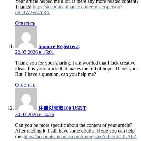
Your article helped me a lot, is there any more related content?
Thanks!
https://accounts.binance.com/register-person?
ref=JW3W4Y3A
Ответить
binance Registrera
:
22.03.2026 в 15:01
Thank you for your sharing. I am worried that I lack creative
ideas. It is your article that makes me full of hope. Thank you.
But, I have a question, can you help me?
Ответить
注册以获取100 USDT
:
30.03.2026 в 14:26
Can you be more specific about the content of your article?
After reading it, I still have some doubts. Hope you can help
me.
https://accounts.binance.com/ro/register?ref=HX1JLA6Z