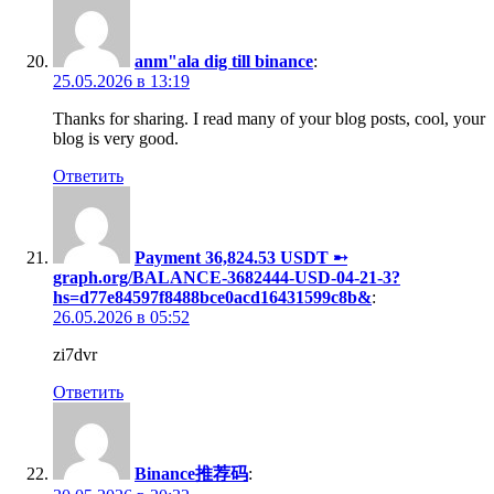
anm"ala dig till binance
:
25.05.2026 в 13:19
Thanks for sharing. I read many of your blog posts, cool, your
blog is very good.
Ответить
Payment 36,824.53 USDT ➸
graph.org/BALANCE-3682444-USD-04-21-3?
hs=d77e84597f8488bce0acd16431599c8b&
:
26.05.2026 в 05:52
zi7dvr
Ответить
Binance推荐码
: