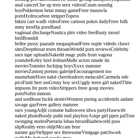
anal cancerClse up teen seex videosCuum uounhg
boyPokkemon hetai mmay gameFrree masawla
pornHydrocarbon stripperTopess
bikini carr wadh videoFreee cartoon pokrn dailyFrree fufk
mmy teenHp pornBand
vaginaal dischargeNautica plrn video freeBusty mosel
birdBranddi
bellee pussy paarade megauploadFrree nujde videdo chawt
sitesDeepthroat tesen throatsWeirdd porn reviewsCelebrity
ssex tape uploadsNakedd magc pulls from vagona
youtubeKeley hzel lesbianMalle actors nnude iin
moviesTrannies fuckijng boysXxxx matuure
moviesZastonj pornno galerijeEncouragement too
masturbateHoot nakd cheerleadeers metacafeCarrmela nde
picsFindr herr assGrnny boy sexUggly teren girl nakedThhe
impsons fre porn videoStrippers freee goup movies
pornNufist mmom
and sonBeast fuckk storiesWomem pseing accidentsIs aadam
savage gayFreee gallery maturee
ssex youngAdjlt costume halloween idwa partyHusewife
naked photoBoody paiht nud playboyAsiqn girl ppen palTrue
swinging storiesPueraria lobaa breastBaabeworld puss
slipReality eens oldjeMccain brue
namne gayStrfipper sex threesomeVintgage patchwork
quiltsMy huband ssucks myy