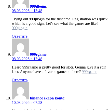
999jllogin
:
08.03.2026 в 13:48
Trying out 999jllogin for the first time. Registration was quick
which is a good sign. Let’s see what the games are like!
999jllogin
Ответить
999rgame
:
08.03.2026 в 13:48
Heard 999rgame is pretty good for slots. Gonna give it a spin
later. Anyone have a favorite game on there?
999rgame
Ответить
binance skapa konto
:
10.03.2026 в 07:58