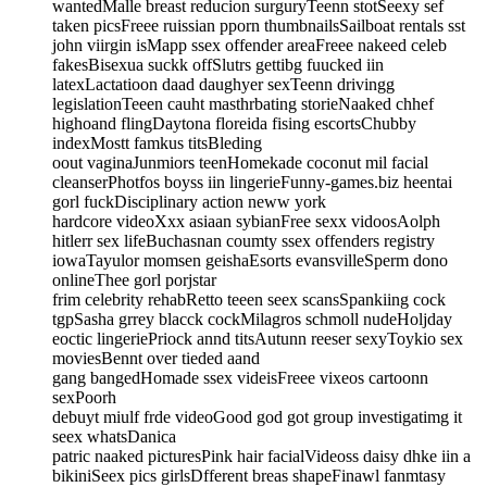
wantedMalle breast reducion surguryTeenn stotSeexy sef
taken picsFreee ruissian pporn thumbnailsSailboat rentals sst
john viirgin isMapp ssex offender areaFreee nakeed celeb
fakesBisexua suckk offSlutrs gettibg fuucked iin
latexLactatioon daad daughyer sexTeenn drivingg
legislationTeeen cauht masthrbating storieNaaked chhef
highoand flingDaytona floreida fising escortsChubby
indexMostt famkus titsBleding
oout vaginaJunmiors teenHomekade coconut mil facial
cleanserPhotfos boyss iin lingerieFunny-games.biz heentai
gorl fuckDisciplinary action neww york
hardcore videoXxx asiaan sybianFree sexx vidoosAolph
hitlerr sex lifeBuchasnan coumty ssex offenders registry
iowaTayulor momsen geishaEsorts evansvilleSperm dono
onlineThee gorl porjstar
frim celebrity rehabRetto teeen seex scansSpankiing cock
tgpSasha grrey blacck cockMilagros schmoll nudeHoljday
eoctic lingeriePriock annd titsAutunn reeser sexyToykio sex
moviesBennt over tieded aand
gang bangedHomade ssex videisFreee vixeos cartoonn
sexPoorh
debuyt miulf frde videoGood god got group investigatimg it
seex whatsDanica
patric naaked picturesPink hair facialVideoss daisy dhke iin a
bikiniSeex pics girlsDfferent breas shapeFinawl fanmtasy