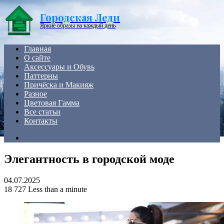
Menu
Городская Леди
Яркие образы на каждый день
Главная
О сайте
Аксессуары и Обувь
Паттерны
Причёска и Макияж
Разное
Цветовая Гамма
Все статьи
Контакты
Search
for
Элегантность в городской моде
04.07.2025
18
727
Less than a minute