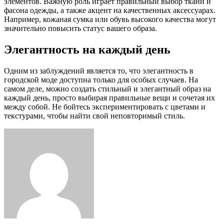
элементов. Важную роль играет правильный выбор ткани и
фасона одежды, а также акцент на качественных аксессуарах.
Например, кожаная сумка или обувь высокого качества могут
значительно повысить статус вашего образа.
Элегантность на каждый день
Одним из заблуждений является то, что элегантность в
городской моде доступна только для особых случаев. На
самом деле, можно создать стильный и элегантный образ на
каждый день, просто выбирая правильные вещи и сочетая их
между собой. Не бойтесь экспериментировать с цветами и
текстурами, чтобы найти свой неповторимый стиль.
Facebook
Twitter
LinkedIn
Tumblr
Pinterest
Reddit
VKontakte
Odnoklassniki
Skype
WhatsApp
Telegram
Viber
Share
Print
via
Email