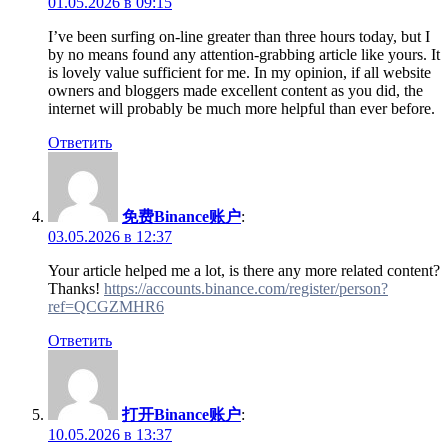
01.05.2026 в 09:15
I’ve been surfing on-line greater than three hours today, but I
by no means found any attention-grabbing article like yours. It
is lovely value sufficient for me. In my opinion, if all website
owners and bloggers made excellent content as you did, the
internet will probably be much more helpful than ever before.
Ответить
免费Binance账户
:
03.05.2026 в 12:37
Your article helped me a lot, is there any more related content?
Thanks!
https://accounts.binance.com/register/person?
ref=QCGZMHR6
Ответить
打开Binance账户
:
10.05.2026 в 13:37