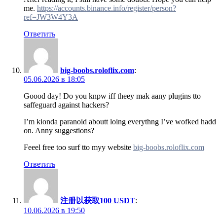
me.
https://accounts.binance.info/register/person?
ref=JW3W4Y3A
Ответить
big-boobs.roloflix.com
:
05.06.2026 в 18:05
Goood day! Do you knpw iff theey mak aany plugins tto
saffeguard against hackers?
I’m kionda paranoid aboutt loing everythng I’ve wofked hadd
on. Anny suggestions?
Feeel free too surf tto myy website
big-boobs.roloflix.com
Ответить
注册以获取100 USDT
:
10.06.2026 в 19:50